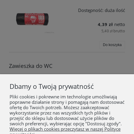
Dostępność:
duża ilość
netto
4,39 zł
brutto
5,40 zł
Do koszyka
Zawieszka do WC
Dostępność:
duża ilość
Dbamy o Twoją prywatność
netto
4,36 zł
Pliki cookies i pokrewne im technologie umożliwiają
brutto
poprawne działanie strony i pomagają nam dostosować
5,36 zł
ofertę do Twoich potrzeb. Możesz zaakceptować
wykorzystanie przez nas wszystkich tych plików i
Do koszyka
przejść do sklepu lub dostosować użycie plików do
swoich preferencji, wybierając opcję "Dostosuj zgody".
Więcej o plikach cookies przeczytasz w naszej Polityce