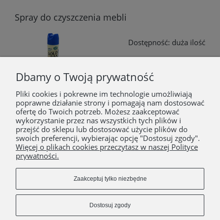
Spray do czyszczenia mebli
Dostępność:
duża ilość
netto
7,87 zł
Dbamy o Twoją prywatność
brutto
9,68 zł
Pliki cookies i pokrewne im technologie umożliwiają
Do koszyka
poprawne działanie strony i pomagają nam dostosować
ofertę do Twoich potrzeb. Możesz zaakceptować
wykorzystanie przez nas wszystkich tych plików i
«
1
2
»
przejść do sklepu lub dostosować użycie plików do
swoich preferencji, wybierając opcję "Dostosuj zgody".
Więcej o plikach cookies przeczytasz w naszej Polityce
prywatności.
POMOC
Zaakceptuj tylko niezbędne
MOJE KONTO
Dostosuj zgody
PŁATNOŚCI I DOSTAWA