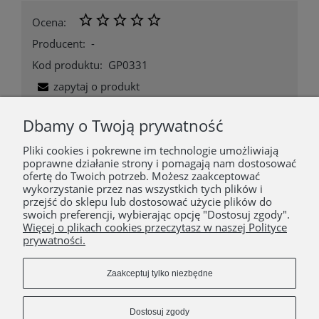
Ocena:
Producent:
-
Kod produktu:
GP0331
zapytaj o produkt
poleć znajomemu
Dbamy o Twoją prywatność
Pliki cookies i pokrewne im technologie umożliwiają
Opis
poprawne działanie strony i pomagają nam dostosować
ofertę do Twoich potrzeb. Możesz zaakceptować
wykorzystanie przez nas wszystkich tych plików i
Zestaw lampek solarnych - opakowanie 4 sztuki.
przejść do sklepu lub dostosować użycie plików do
swoich preferencji, wybierając opcję "Dostosuj zgody".
Więcej o plikach cookies przeczytasz w naszej Polityce
prywatności.
POMOC
Zaakceptuj tylko niezbędne
MOJE KONTO
Dostosuj zgody